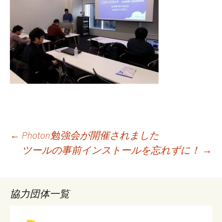
投
←
Photon勉強会が開催されました
ツールの事前インストールを忘れずに！
→
稿
協力団体一覧
ナ