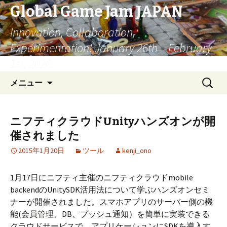
Global Game Jam JAPAN
Innovation, Collaboration,
Experimentation! January 26th – February
1st, 2026.
コ
検
メニュー
ン
索:
テ
ン
ニフティクラウドUnityハンズオンが開
ツ
催されました
へ
移
2015年1月20日
ツール
kenji_ono
動
1月17日にニフティ主催のニフティクラウドmobile
backendのUnitySDK活用法について学ぶハンズオンセミ
ナーが開催されました。スマホアプリのサーバー側の機
能(会員管理、DB、プッシュ通知）を簡単に実装できる
クラウドサービスで、アプリケーションにSDKを導入す