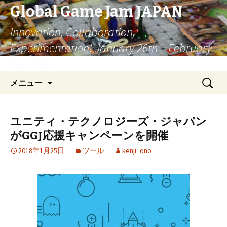
Global Game Jam JAPAN
Innovation, Collaboration,
Experimentation! January 26th – February
1st, 2026.
コ
検
メニュー
ン
索:
テ
ン
ユニティ・テクノロジーズ・ジャパン
ツ
がGGJ応援キャンペーンを開催
へ
移
2018年1月25日
ツール
kenji_ono
動