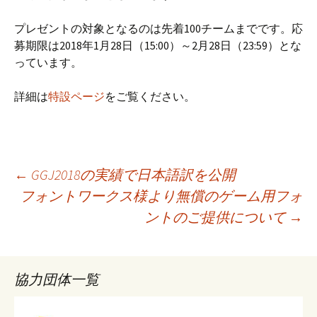
プレゼントの対象となるのは先着100チームまでです。応
募期限は2018年1月28日（15:00）～2月28日（23:59）とな
っています。
詳細は
特設ページ
をご覧ください。
投
←
GGJ2018の実績で日本語訳を公開
フォントワークス様より無償のゲーム用フォ
ントのご提供について
→
稿
ナ
協力団体一覧