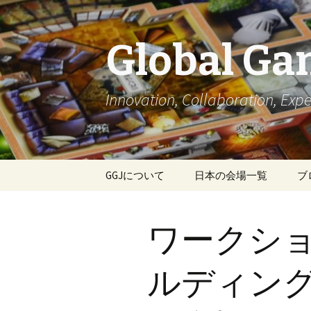
Global Ga
Innovation, Collaboration, Expe
コ
GGJについて
日本の会場一覧
ブ
ン
テ
ン
ワークシ
ツ
へ
移
ルディン
動