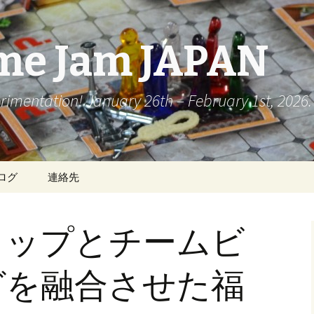
me Jam JAPAN
rimentation! January 26th – February 1st, 2026.
ログ
連絡先
ョップとチームビ
グを融合させた福