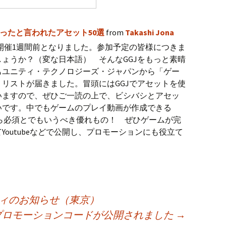
助かったと言われたアセット50選
from
Takashi Jona
2018の開催1週間前となりました。参加予定の皆様につきま
ょうか？（変な日本語） そんなGGJをもっと素晴
もユニティ・テクノロジーズ・ジャパンから「ゲー
」リストが届きました。冒頭にはGGJでアセットを使
いますので、ぜひご一読の上で、ビシバシとアセッ
いです。中でもゲームのプレイ動画が作成できる
を使うなら必須とでもいうべき優れもの！ ぜひゲームが完
outubeなどで公開し、プロモーションにも役立て
ーティのお知らせ（東京）
間限定プロモーションコードが公開されました
→