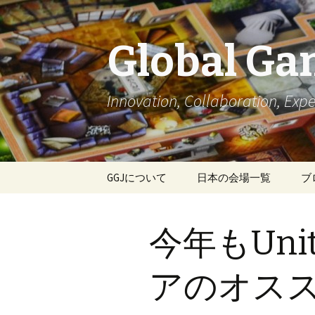
Global Ga
Innovation, Collaboration, Expe
コ
GGJについて
日本の会場一覧
ブ
ン
テ
ン
今年もUn
ツ
へ
移
アのオス
動