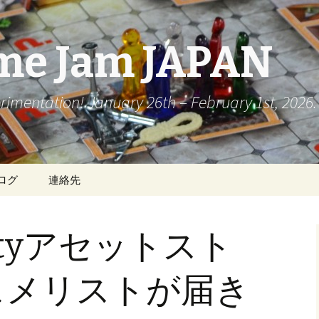
me Jam JAPAN
rimentation! January 26th – February 1st, 2026.
ログ
連絡先
ityアセットスト
スメリストが届き