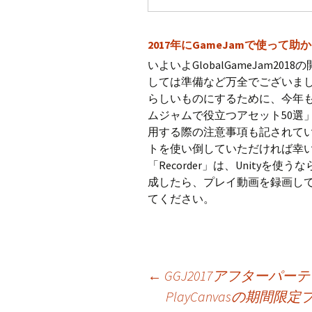
2017年にGameJamで使って
いよいよGlobalGameJam
しては準備など万全でございまし
らしいものにするために、今年
ムジャムで役立つアセット50選
用する際の注意事項も記されて
トを使い倒していただければ幸
「Recorder」は、Unity
成したら、プレイ動画を録画してY
てください。
投
←
GGJ2017アフターパ
PlayCanvasの期