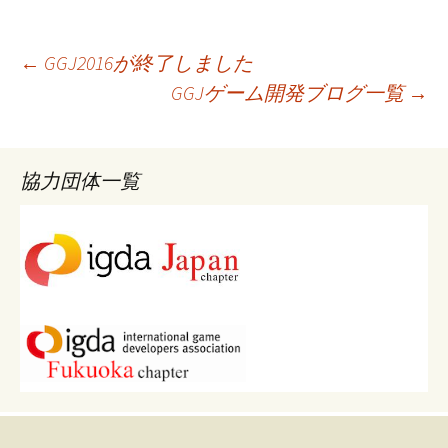
投
←
GGJ2016が終了しました
GGJゲーム開発ブログ一覧
→
稿
協力団体一覧
ナ
ビ
ゲ
ー