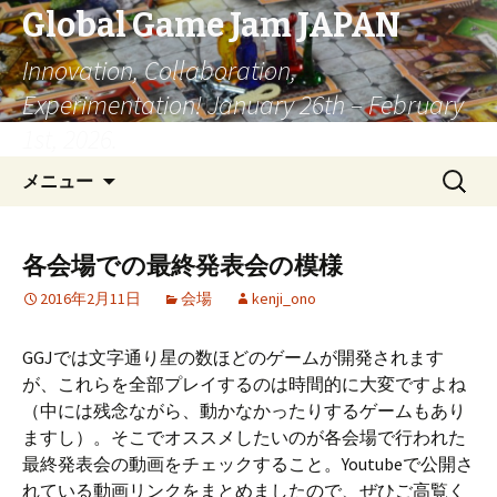
Global Game Jam JAPAN
Innovation, Collaboration,
Experimentation! January 26th – February
1st, 2026.
コ
検
メニュー
ン
索:
テ
ン
各会場での最終発表会の模様
ツ
2016年2月11日
会場
kenji_ono
へ
移
動
GGJでは文字通り星の数ほどのゲームが開発されます
が、これらを全部プレイするのは時間的に大変ですよね
（中には残念ながら、動かなかったりするゲームもあり
ますし）。そこでオススメしたいのが各会場で行われた
最終発表会の動画をチェックすること。Youtubeで公開さ
れている動画リンクをまとめましたので、ぜひご高覧く