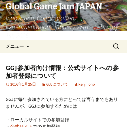
Global Game Jam JAPAN
Innovation, Collaboration,
Experimentation! January 26th – February
1st, 2026.
コ
検
メニュー
ン
索:
テ
ン
GGJ参加者向け情報：公式サイトへの参
ツ
加者登録について
へ
移
2016年1月25日
GJJについて
kenji_ono
動
GGJに毎年参加されている方にとっては言うまでもあり
ませんが、GGJに参加するためには
・ローカルサイトでの参加登録
・
公式サイト
での参加登録