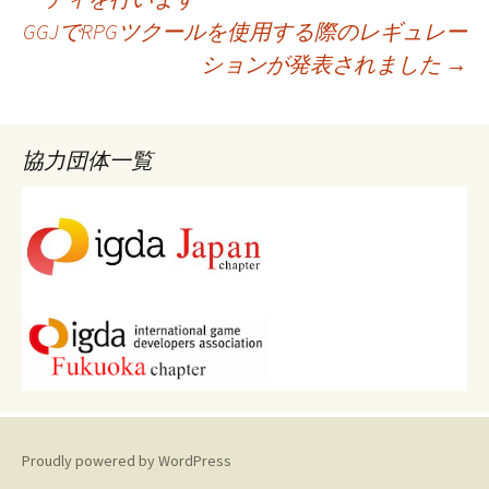
GGJでRPGツクールを使用する際のレギュレー
稿
ションが発表されました
→
ナ
協力団体一覧
ビ
ゲ
ー
シ
ョ
Proudly powered by WordPress