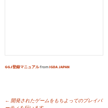
GGJ登録マニュアル
from
IGDA JAPAN
投
←
開発されたゲームをもちよってのプレイパ
ーティを行います