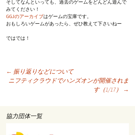
そしてなんといっても、過去のゲームをどんどん遊んで
みてください！
GGJのアーカイブ
はゲームの宝庫です。
おもしろいゲームがあったら、ぜひ教えて下さいねー
ではでは！
投
←
振り返りなどについて
ニフティクラウドでハンズオンが開催されま
す（1/17）
→
稿
ナ
協力団体一覧
ビ