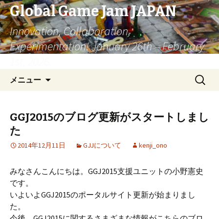
Global Game Jam JAPAN
Innovation, Collaboration,
Experimentation! January 26th – February
1st, 2026.
コ
検
メニュー
ン
索:
テ
ン
GGJ2015のブログ更新がスタートしまし
ツ
た
へ
移
2014年12月11日
GJJについて
kenji_ono
動
みなさんこんにちは。GGJ2015支援ユニットの小野憲史
です。
いよいよGGJ2015のポータルサイト更新が始まりまし
た。
今後、GGJ2015に関するさまざまな情報がこちらのブロ