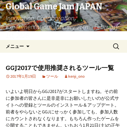
Global Game Jam JAPAN
Innovation, Collaboration,
Experimentation! January 26th – February
1st, 2026.
コ
検
メニュー
ン
索:
テ
ン
GGJ2017で使用推奨されるツール一覧
ツ
2017年1月19日
ツール
kenji_ono
へ
移
動
いよいよ明日からGGJ2017がスタートしますね。その前
に参加者の皆さんに是非是非にお願いしたいのが公式サ
イトへの登録とツールのインストール＆アップデート。
前者をやらないとGGJにせっかく参加しても、参加人数
にカウントされなくなります。もちろん作ったゲームを
公開することもできません。いちおう1月21日(土)の正午