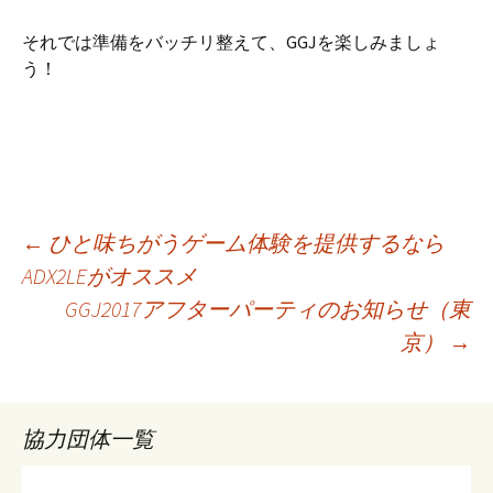
それでは準備をバッチリ整えて、GGJを楽しみましょ
う！
投
←
ひと味ちがうゲーム体験を提供するなら
ADX2LEがオススメ
GGJ2017アフターパーティのお知らせ（東
稿
京）
→
ナ
協力団体一覧
ビ