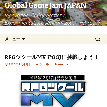
Global Game Jam JAPAN
Innovation, Collaboration,
Experimentation! January 26th – February
1st, 2026.
コ
検
メニュー
ン
索:
テ
ン
RPGツクールMVでGGJに挑戦しよう！
ツ
2015年12月8日
ツール
kenji_ono
へ
移
動