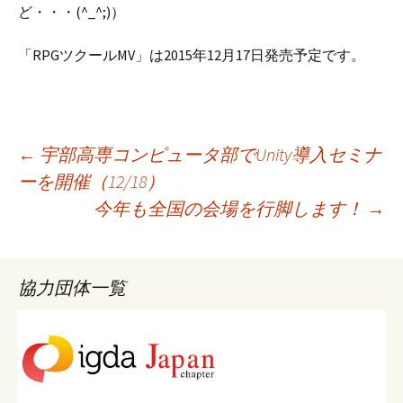
ど・・・(^_^;)）
「RPGツクールMV」は2015年12月17日発売予定です。
投
←
宇部高専コンピュータ部でUnity導入セミナ
ーを開催（12/18）
今年も全国の会場を行脚します！
→
稿
ナ
協力団体一覧
ビ
ゲ