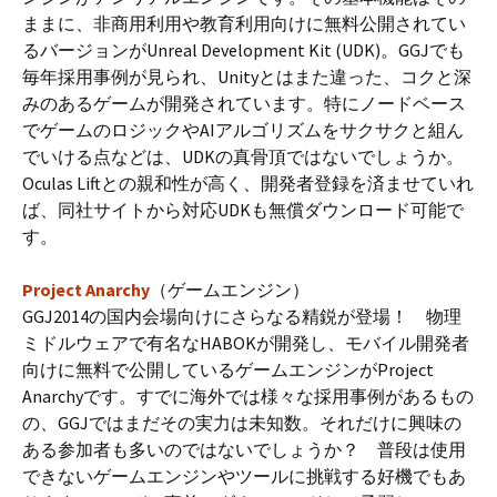
ままに、非商用利用や教育利用向けに無料公開されてい
るバージョンがUnreal Development Kit (UDK)。GGJでも
毎年採用事例が見られ、Unityとはまた違った、コクと深
みのあるゲームが開発されています。特にノードベース
でゲームのロジックやAIアルゴリズムをサクサクと組ん
でいける点などは、UDKの真骨頂ではないでしょうか。
Oculas Liftとの親和性が高く、開発者登録を済ませていれ
ば、同社サイトから対応UDKも無償ダウンロード可能で
す。
Project Anarchy
（ゲームエンジン）
GGJ2014の国内会場向けにさらなる精鋭が登場！ 物理
ミドルウェアで有名なHABOKが開発し、モバイル開発者
向けに無料で公開しているゲームエンジンがProject
Anarchyです。すでに海外では様々な採用事例があるもの
の、GGJではまだその実力は未知数。それだけに興味の
ある参加者も多いのではないでしょうか？ 普段は使用
できないゲームエンジンやツールに挑戦する好機でもあ