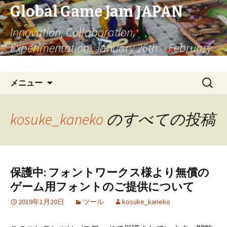
Global Game Jam JAPAN
Innovation, Collaboration,
Experimentation! January 26th – February
1st, 2026.
コ
検
メニュー
ン
索:
テ
ン
kosuke_kaneko
のすべての投稿
ツ
へ
移
動
保護中: フォントワークス様より無償の
ゲーム用フォントのご提供について
2019年1月20日
ツール
kosuke_kaneko