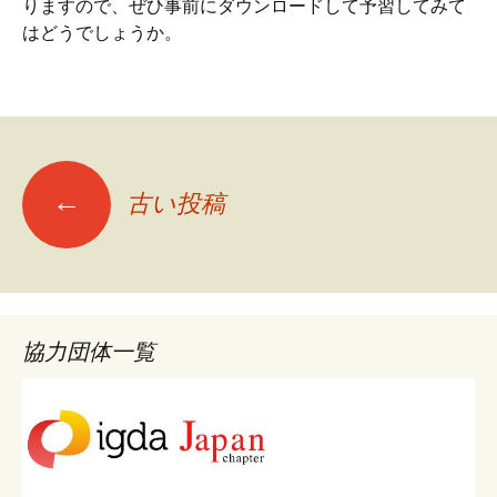
りますので、ぜひ事前にダウンロードして予習してみて
はどうでしょうか。
投
←
古い投稿
稿
ナ
協力団体一覧
ビ
ゲ