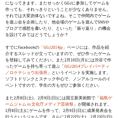
になってきます。またせっかくGGJに参加してゲームを
作っても、それっきりということが少なくありません。
それでは大変勿体ないですよね。そこで仲間内でゲーム
を遊ぶ会を企画したり、他会場のゲームを遊んでSNSや
ブログで感想を書いたり、といった「振り返り」の機会
を設けてみてはどうでしょうか？
すでにFacebookの
「GGJ2014jp」
ページには、作品を紹
介するスレッドが立っていますので、ぜひ作ったゲーム
を登録してみてください。また2月10日(月)には渋谷で作
ったゲームを持ち寄って遊ぶ「
GGJ2014プレイパーティ
／ロケテショウ出張所
」というイベントを実施します。
ソフトドリンクとスナック中心で、ノンアルコールのイ
ベントですので、学生の方もぜひご参加ください。
また2月8日(土)、2月9日(日)には国立新美術館で「
福島ゲ
ームジャム in 文化庁メディア芸術祭
」が開催されます。
2月8日(土)にゲームを作って、2月9日(日)に成果発表会を
行うというジャムです。さらに2月22日(土)、2月23日(日)