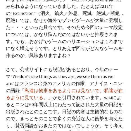
みられるようになっていきました。たとえば2011年
の”Extinction”（消火、鎮火／終息、死滅、絶滅／断絶，
廃絶）では、なぜか海外でゾンビゲームが大量に登場し
た・・・といった具合です。そのため今回のテーマ設定
については、かなり悩んだのではないかと推察されま
す。でも、おかげでゲームのバリエーションはこれまで
になく増えそうです。とりあえず回りがどんなゲームを
作るのか、興味ありますよね？
さて、公式サイトにも説明があるとおり、今年のテー
マ”We don’t see things as they are, we see them as we
are.”はフランス出身のアメリカの作家、アナイス・ニン
の語録
「私達は物事をあるようには見ないで、私達が在
るように見ている。」
から引用されています。wikiによ
るとニンは60年間以上にわたって記された大量の日記を
出版されたとのことです。日記の内容は主観的なものな
ので、きっとそのことで多くの身近な人に衝撃を与えた
り、賛否両論がおきたのではないでしょうか。そう考え