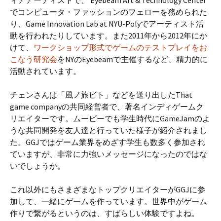
ィアアーティストで、 Eyebeam Art & Technology Center
でコンピュータ・ファッションのフェローを務められた
り、Game Innovation Lab at NYU-Polyでアーティスト活
動を行われたりしています。また2011年から2012年にか
けて、
ワークショップ形式でゲームのテストプレイをお
こなう研究会
をNYのEyebeamで主催するなど、精力的に
活動されています。
チェンさんは「風ノ旅ビト」などを送り出したThat
game companyの共同経営者で、著名インディゲームク
リエイターです。ムービーでも学生時代にGameJamのよ
うな共同開発を友人達と行っていた様子が紹介されまし
た。GGJではゲーム業界をめざす学生も数多く参加され
ていますが、非常に力強いメッセージになったのではな
いでしょうか。
これ以外にもさまざまなトップクリエイターがGGJに参
加して、一緒にゲームを作っています。世界中がゲーム
作りで繋がるというのは、すばらしい体験ですよね。