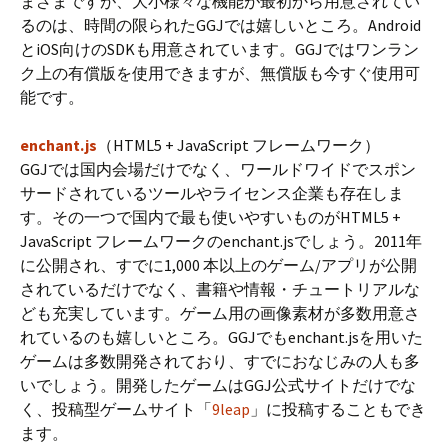
まざまですが、大小様々な機能が最初から用意されてい
るのは、時間の限られたGGJでは嬉しいところ。Android
とiOS向けのSDKも用意されています。GGJではワンラン
ク上の有償版を使用できますが、無償版も今すぐ使用可
能です。
enchant.js
（HTML5 + JavaScript フレームワーク）
GGJでは国内会場だけでなく、ワールドワイドでスポン
サードされているツールやライセンス企業も存在しま
す。その一つで国内で最も使いやすいものがHTML5 +
JavaScript フレームワークのenchant.jsでしょう。2011年
に公開され、すでに1,000 本以上のゲーム/アプリが公開
されているだけでなく、書籍や情報・チュートリアルな
ども充実しています。ゲーム用の画像素材が多数用意さ
れているのも嬉しいところ。GGJでもenchant.jsを用いた
ゲームは多数開発されており、すでにおなじみの人も多
いでしょう。開発したゲームはGGJ公式サイトだけでな
く、投稿型ゲームサイト「
9leap
」に投稿することもでき
ます。