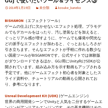
GGJで使いたいツール＆ライセンス③
2014年1月19日
未分類
kosuke_kaneko
BISHAMON
（エフェクトツール）
ゲームの仕上げに欠かせないエフェクト処理。プラモデ
ルでもデカールをはったり、汚し塗装などを加えると、
ぐっとリアル感が増すように、ゲームでも爆発や閃光な
どの派手なエフェクトが加わると、ぐっとおもしろさが
引き立ちます。そんなエフェクトが手軽に作れる数少な
い国産ツールがBISGAMONです。公式サイトでは体験版
がダウンロードできるほか、GGJ用にUnity向けSDKが公
開されています。組み込み方を示す動画もアップされる
予定です。他にゲームエフェクト初心者を対象としたス
ライド資料や、チュートリアルの動画も公開されてお
り、参考になります。
Unreal Development Kit (UDK)
(ゲームエンジン)
世界の商用開発シーンでUnityと人気を二分するゲームエ
ンジンがアンリアルエンジンです。その基本機能はその